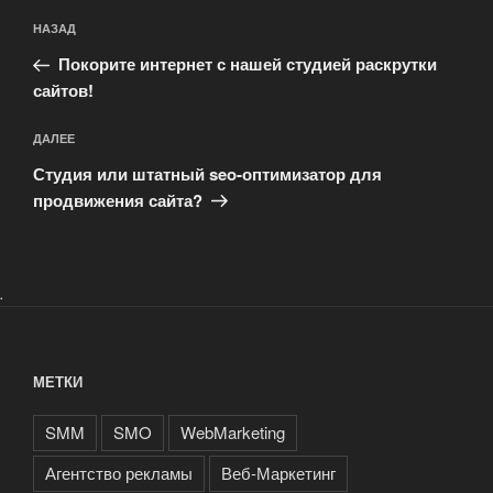
Навигация
Предыдущая
НАЗАД
по
запись:
записям
Покорите интернет с нашей студией раскрутки
сайтов!
Следующая
ДАЛЕЕ
запись
Студия или штатный seo-оптимизатор для
продвижения сайта?
.
МЕТКИ
SMM
SMO
WebMarketing
Агентство рекламы
Веб-Маркетинг