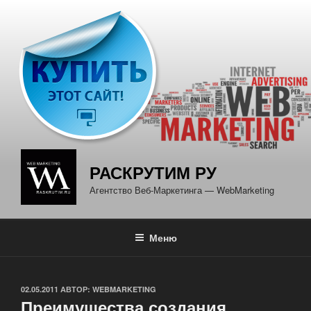
Перейти
к
содержимому
РАСКРУТИМ РУ
Агентство Веб-Маркетинга — WebMarketing
Меню
ОПУБЛИКОВАНО
02.05.2011
АВТОР:
WEBMARKETING
Преимущества создания