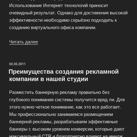
Использование Интернет технологий приносит
очевидный результат. Однако для достижения высокой
эффективности необходимо серьёзно подходить к
созданию виртуального офиса компании.
Читать далее
«Полный
спектр
услуг
по
ОПУБЛИКОВАНО
02.05.2011
Преимущества создания рекламной
продвижению
компании в нашей студии
Веб
сайтов»
Разместить баннерную рекламу правильно без
глубокого понимания системы получится вряд ли. Для
этого нужно четкое понимание, как это все работает.
Мы профессионально занимаемся размещением
баннерной рекламы, разрабатываем эффективные
баннеры с высоким уровнем конверсии, которые дают
максимальный CTR и благоприятно влияют на имидж